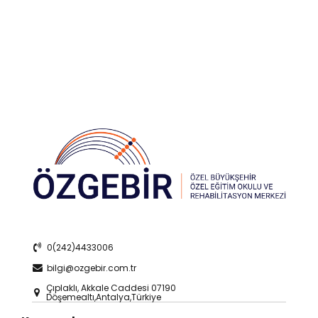
0(242)4433006
bilgi@ozgebir.com.tr
Çıplaklı, Akkale Caddesi 07190
Döşemealtı,Antalya,Türkiye