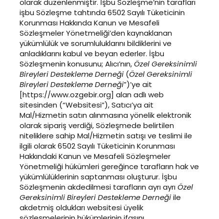
olarak düzenlenmiştir. İşbu Sözleşme’nin tarafları
işbu Sözleşme tahtında 6502 Sayılı Tüketicinin
Korunması Hakkında Kanun ve Mesafeli
Sözleşmeler Yönetmeliği’den kaynaklanan
yükümlülük ve sorumluluklarını bildiklerini ve
anladıklarını kabul ve beyan ederler. İşbu
Sözleşmenin konusunu; Alıcı’nın,
Özel Gereksinimli
Bireyleri Destekleme Derneği
(
Özel Gereksinimli
Bireyleri Destekleme Derneği
”)’ye ait
[https://www.ozgebir.org] alan adlı web
sitesinden (“Websitesi”), Satıcı’ya ait
Mal/Hizmetin satın alınmasına yönelik elektronik
olarak sipariş verdiği, Sözleşmede belirtilen
niteliklere sahip Mal/Hizmetin satışı ve teslimi ile
ilgili olarak 6502 Sayılı Tüketicinin Korunması
Hakkındaki Kanun ve Mesafeli Sözleşmeler
Yönetmeliği hükümleri gereğince tarafların hak ve
yükümlülüklerinin saptanması oluşturur. İşbu
Sözleşmenin akdedilmesi tarafların ayrı ayrı
Özel
Gereksinimli Bireyleri Destekleme Derneği
ile
akdetmiş oldukları websitesi üyelik
sözleşmelerinin hükümlerinin ifasını