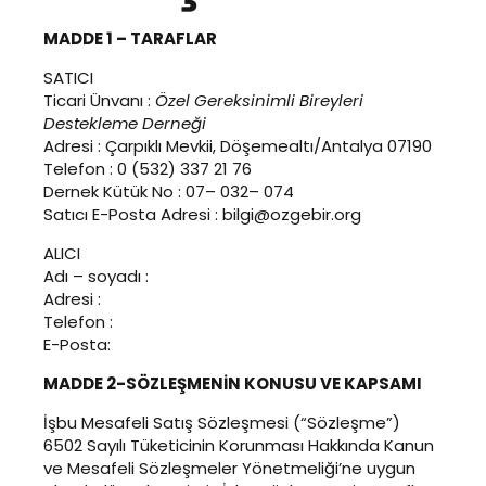
MADDE 1 – TARAFLAR
SATICI
Ticari Ünvanı :
Özel Gereksinimli Bireyleri
Destekleme Derneği
Adresi : Çarpıklı Mevkii, Döşemealtı/Antalya 07190
Telefon : 0 (532) 337 21 76
Dernek Kütük No : 07– 032– 074
Satıcı E-Posta Adresi : bilgi@ozgebir.org
ALICI
Adı – soyadı :
Adresi :
Telefon :
E-Posta:
MADDE 2-SÖZLEŞMENİN KONUSU VE KAPSAMI
İşbu Mesafeli Satış Sözleşmesi (“Sözleşme”)
6502 Sayılı Tüketicinin Korunması Hakkında Kanun
ve Mesafeli Sözleşmeler Yönetmeliği’ne uygun