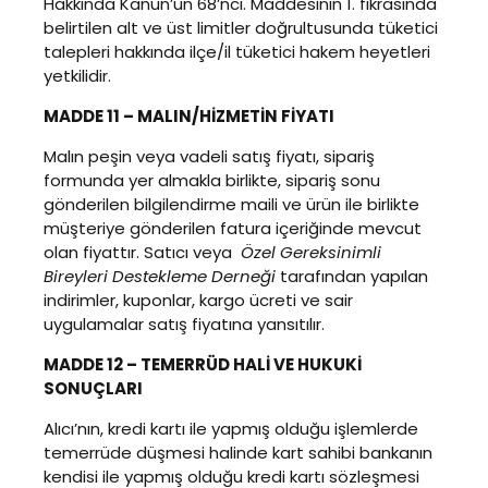
Hakkında Kanun’un 68’nci. Maddesinin 1. fıkrasında
belirtilen alt ve üst limitler doğrultusunda tüketici
talepleri hakkında ilçe/il tüketici hakem heyetleri
yetkilidir.
MADDE 11 – MALIN/HİZMETİN FİYATI
Malın peşin veya vadeli satış fiyatı, sipariş
formunda yer almakla birlikte, sipariş sonu
gönderilen bilgilendirme maili ve ürün ile birlikte
müşteriye gönderilen fatura içeriğinde mevcut
olan fiyattır. Satıcı veya
Özel Gereksinimli
Bireyleri Destekleme Derneği
​ tarafından yapılan
indirimler, kuponlar, kargo ücreti ve sair
uygulamalar satış fiyatına yansıtılır.
MADDE 12 – TEMERRÜD HALİ VE HUKUKİ
SONUÇLARI
Alıcı’nın, kredi kartı ile yapmış olduğu işlemlerde
temerrüde düşmesi halinde kart sahibi bankanın
kendisi ile yapmış olduğu kredi kartı sözleşmesi