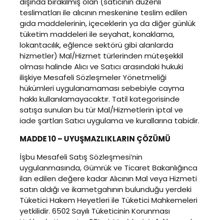
dışında bırakılmış olan (satıcının düzenli
teslimatları ile alıcının meskenine teslim edilen
gıda maddelerinin, içeceklerin ya da diğer günlük
tüketim maddeleri ile seyahat, konaklama,
lokantacılık, eğlence sektörü gibi alanlarda
hizmetler) Mal/Hizmet türlerinden müteşekkil
olması halinde Alıcı ve Satıcı arasındaki hukuki
ilişkiye Mesafeli Sözleşmeler Yönetmeliği
hükümleri uygulanamaması sebebiyle cayma
hakkı kullanılamayacaktır. Tatil kategorisinde
satışa sunulan bu tür Mal/Hizmetlerin iptal ve
iade şartları Satıcı uygulama ve kurallarına tabidir.
MADDE 10 – UYUŞMAZLIKLARIN ÇÖZÜMÜ
İşbu Mesafeli Satış Sözleşmesi’nin
uygulanmasında, Gümrük ve Ticaret Bakanlığınca
ilan edilen değere kadar Alıcının Mal veya Hizmeti
satın aldığı ve ikametgahının bulunduğu yerdeki
Tüketici Hakem Heyetleri ile Tüketici Mahkemeleri
yetkilidir. 6502 Sayılı Tüketicinin Korunması