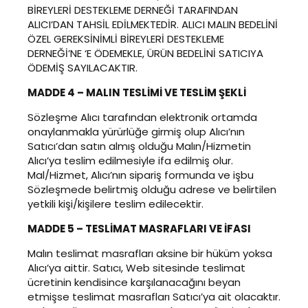
BİREYLERİ DESTEKLEME DERNEĞİ TARAFINDAN
ALICI’DAN TAHSİL EDİLMEKTEDİR. ALICI MALIN BEDELİNİ
ÖZEL GEREKSİNİMLİ BİREYLERİ DESTEKLEME
DERNEĞİ’NE ‘E ÖDEMEKLE, ÜRÜN BEDELİNİ SATICIYA
ÖDEMİŞ SAYILACAKTIR.
MADDE 4 – MALIN TESLİMİ VE TESLİM ŞEKLİ
Sözleşme Alıcı tarafından elektronik ortamda
onaylanmakla yürürlüğe girmiş olup Alıcı’nın
Satıcı’dan satın almış olduğu Malın/Hizmetin
Alıcı’ya teslim edilmesiyle ifa edilmiş olur.
Mal/Hizmet, Alıcı’nın sipariş formunda ve işbu
Sözleşmede belirtmiş olduğu adrese ve belirtilen
yetkili kişi/kişilere teslim edilecektir.
MADDE 5 – TESLİMAT MASRAFLARI VE İFASI
Malın teslimat masrafları aksine bir hüküm yoksa
Alıcı’ya aittir. Satıcı, Web sitesinde teslimat
ücretinin kendisince karşılanacağını beyan
etmişse teslimat masrafları Satıcı’ya ait olacaktır.