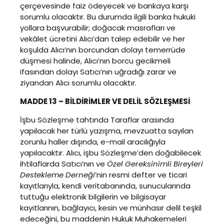
çerçevesinde faiz ödeyecek ve bankaya karşı
sorumlu olacaktır. Bu durumda ilgili banka hukuki
yollara başvurabilir; doğacak masrafları ve
vekâlet ücretini Alıcı’dan talep edebilir ve her
koşulda Alıcı’nın borcundan dolayı temerrüde
düşmesi halinde, Alıcı’nın borcu gecikmeli
ifasından dolayı Satıcı’nın uğradığı zarar ve
ziyandan Alıcı sorumlu olacaktır.
MADDE 13 – BİLDİRİMLER VE DELİL SÖZLEŞMESİ
İşbu Sözleşme tahtında Taraflar arasında
yapılacak her türlü yazışma, mevzuatta sayılan
zorunlu haller dışında, e-mail aracılığıyla
yapılacaktır. Alıcı, işbu Sözleşme’den doğabilecek
ihtilaflarda Satıcı’nın ve
Özel Gereksinimli Bireyleri
Destekleme Derneği
’nin resmi defter ve ticari
kayıtlarıyla, kendi veritabanında, sunucularında
tuttuğu elektronik bilgilerin ve bilgisayar
kayıtlarının, bağlayıcı, kesin ve münhasır delil teşkil
edeceğini, bu maddenin Hukuk Muhakemeleri