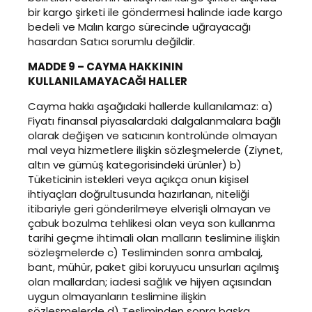
bir kargo şirketi ile göndermesi halinde iade kargo
bedeli ve Malın kargo sürecinde uğrayacağı
hasardan Satıcı sorumlu değildir.
MADDE 9 – CAYMA HAKKININ
KULLANILAMAYACAĞI HALLER
Cayma hakkı aşağıdaki hallerde kullanılamaz: a)
Fiyatı finansal piyasalardaki dalgalanmalara bağlı
olarak değişen ve satıcının kontrolünde olmayan
mal veya hizmetlere ilişkin sözleşmelerde (Ziynet,
altın ve gümüş kategorisindeki ürünler) b)
Tüketicinin istekleri veya açıkça onun kişisel
ihtiyaçları doğrultusunda hazırlanan, niteliği
itibariyle geri gönderilmeye elverişli olmayan ve
çabuk bozulma tehlikesi olan veya son kullanma
tarihi geçme ihtimali olan malların teslimine ilişkin
sözleşmelerde c) Tesliminden sonra ambalaj,
bant, mühür, paket gibi koruyucu unsurları açılmış
olan mallardan; iadesi sağlık ve hijyen açısından
uygun olmayanların teslimine ilişkin
sözleşmelerde d) Tesliminden sonra başka