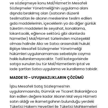
ve sözleşmeye konu Mal/Hizmet’in Mesafeli
Sözleşmeler Yönetmeliği’nin uygulama alanı
dışında bırakılmış olan (satıcının düzenli
teslimatları ile alıcının meskenine teslim edilen
gıda maddelerinin, içeceklerin ya da diğer günlük
tüketim maddeleri ile seyahat, konaklama,
lokantacılık, eğlence sektörü gibi alanlarda
hizmetler) Mal/Hizmet türlerinden müteşekkil
olması halinde Alıcı ve Satıcı arasındaki hukuki
ilişkiye Mesafeli Sözleşmeler Yönetmeliği
hükümleri uygulanamaması sebebiyle cayma
hakkı kullanılamayacaktır. Tatil kategorisinde
satışa sunulan bu tür Mal/Hizmetlerin iptal ve
iade şartları Satıcı uygulama ve kurallarına tabidir.
MADDE 10 – UYUŞMAZLIKLARIN ÇÖZÜMÜ
İşbu Mesafeli Satış Sözleşmesi’nin
uygulanmasında, Gümrük ve Ticaret Bakanlığınca
ilan edilen değere kadar Alıcının Mal veya Hizmeti
satın aldığı ve ikametgahının bulunduğu yerdeki
Tüketici Hakem Heyetleri ile Tüketici Mahkemeleri