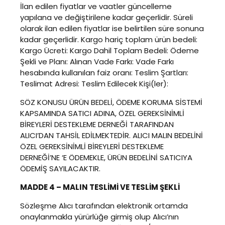
İlan edilen fiyatlar ve vaatler güncelleme
yapılana ve değiştirilene kadar geçerlidir. Süreli
olarak ilan edilen fiyatlar ise belirtilen süre sonuna
kadar geçerlidir. Kargo hariç toplam ürün bedeli:
Kargo Ücreti: Kargo Dahil Toplam Bedeli: Ödeme
Şekli ve Planı: Alınan Vade Farkı: Vade Farkı
hesabında kullanılan faiz oranı: Teslim Şartları:
Teslimat Adresi: Teslim Edilecek Kişi(ler):
SÖZ KONUSU ÜRÜN BEDELİ, ÖDEME KORUMA SİSTEMİ
KAPSAMINDA SATICI ADINA, ÖZEL GEREKSİNİMLİ
BİREYLERİ DESTEKLEME DERNEĞİ TARAFINDAN
ALICI’DAN TAHSİL EDİLMEKTEDİR. ALICI MALIN BEDELİNİ
ÖZEL GEREKSİNİMLİ BİREYLERİ DESTEKLEME
DERNEĞİ’NE ‘E ÖDEMEKLE, ÜRÜN BEDELİNİ SATICIYA
ÖDEMİŞ SAYILACAKTIR.
MADDE 4 – MALIN TESLİMİ VE TESLİM ŞEKLİ
Sözleşme Alıcı tarafından elektronik ortamda
onaylanmakla yürürlüğe girmiş olup Alıcı’nın