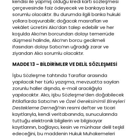
kendisi ile yapmış olduğu kredi kartı sözleşmesi
çerçevesinde faiz ödeyecek ve bankaya karşı
sorumlu olacaktır. Bu durumda ilgili banka hukuki
yollara başvurabilir; doğacak masrafları ve
vekâlet ücretini Alıcı’dan talep edebilir ve her
koşulda Alıcı’nın borcundan dolayı temerrüde
düşmesi halinde, Alıcı’nın borcu gecikmeli
ifasından dolayı Satıcı’nın uğradığı zarar ve
ziyandan Alıcı sorumlu olacaktır.
MADDE 13 – BİLDİRİMLER VE DELİL SÖZLEŞMESİ
İşbu Sözleşme tahtında Taraflar arasında
yapılacak her türlü yazışma, mevzuatta sayılan
zorunlu haller dışında, e-mail aracılığıyla
yapılacaktır. Alıcı, işbu Sözleşme’den doğabilecek
ihtilaflarda Satıcı’nın ve
Özel Gereksinimli Bireyleri
Destekleme Derneği
’nin resmi defter ve ticari
kayıtlarıyla, kendi veritabanında, sunucularında
tuttuğu elektronik bilgilerin ve bilgisayar
kayıtlarının, bağlayıcı, kesin ve münhasır delil teşkil
edeceğini, bu maddenin Hukuk Muhakemeleri