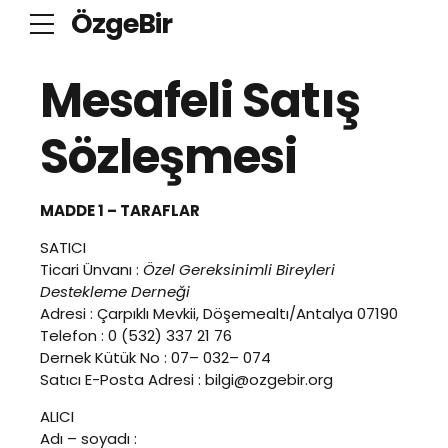
ÖzgeBir
Mesafeli Satış
Sözleşmesi
MADDE 1 – TARAFLAR
SATICI
Ticari Ünvanı :
Özel Gereksinimli Bireyleri
Destekleme Derneği
Adresi : Çarpıklı Mevkii, Döşemealtı/Antalya 07190
Telefon : 0 (532) 337 21 76
Dernek Kütük No : 07– 032– 074
Satıcı E-Posta Adresi : bilgi@ozgebir.org
ALICI
Adı – soyadı :