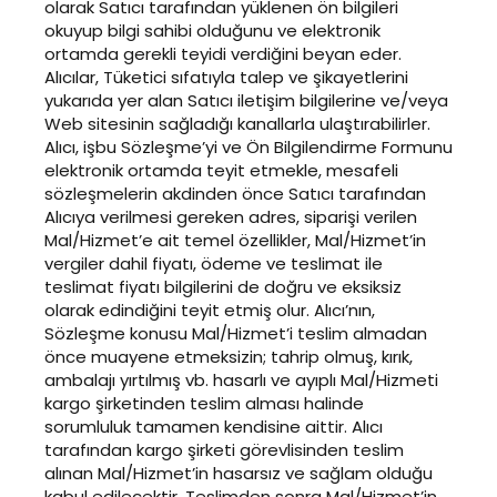
olarak Satıcı tarafından yüklenen ön bilgileri
okuyup bilgi sahibi olduğunu ve elektronik
ortamda gerekli teyidi verdiğini beyan eder.
Alıcılar, Tüketici sıfatıyla talep ve şikayetlerini
yukarıda yer alan Satıcı iletişim bilgilerine ve/veya
Web sitesinin sağladığı kanallarla ulaştırabilirler.
Alıcı, işbu Sözleşme’yi ve Ön Bilgilendirme Formunu
elektronik ortamda teyit etmekle, mesafeli
sözleşmelerin akdinden önce Satıcı tarafından
Alıcıya verilmesi gereken adres, siparişi verilen
Mal/Hizmet’e ait temel özellikler, Mal/Hizmet’in
vergiler dahil fiyatı, ödeme ve teslimat ile
teslimat fiyatı bilgilerini de doğru ve eksiksiz
olarak edindiğini teyit etmiş olur. Alıcı’nın,
Sözleşme konusu Mal/Hizmet’i teslim almadan
önce muayene etmeksizin; tahrip olmuş, kırık,
ambalajı yırtılmış vb. hasarlı ve ayıplı Mal/Hizmeti
kargo şirketinden teslim alması halinde
sorumluluk tamamen kendisine aittir. Alıcı
tarafından kargo şirketi görevlisinden teslim
alınan Mal/Hizmet’in hasarsız ve sağlam olduğu
kabul edilecektir. Teslimden sonra Mal/Hizmet’in