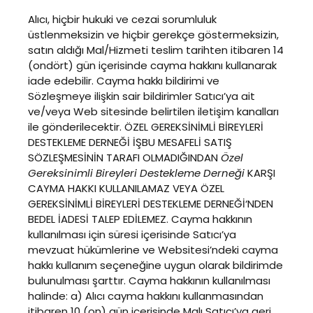
Alıcı, hiçbir hukuki ve cezai sorumluluk
üstlenmeksizin ve hiçbir gerekçe göstermeksizin,
satın aldığı Mal/Hizmeti teslim tarihten itibaren 14
(ondört) gün içerisinde cayma hakkını kullanarak
iade edebilir. Cayma hakkı bildirimi ve
Sözleşmeye ilişkin sair bildirimler Satıcı’ya ait
ve/veya Web sitesinde belirtilen iletişim kanalları
ile gönderilecektir. ÖZEL GEREKSİNİMLİ BİREYLERİ
DESTEKLEME DERNEĞİ İŞBU MESAFELİ SATIŞ
SÖZLEŞMESİNİN TARAFI OLMADIĞINDAN
Özel
Gereksinimli Bireyleri Destekleme Derneği
KARŞI
CAYMA HAKKI KULLANILAMAZ VEYA ÖZEL
GEREKSİNİMLİ BİREYLERİ DESTEKLEME DERNEĞİ‘NDEN
BEDEL İADESİ TALEP EDİLEMEZ. Cayma hakkının
kullanılması için süresi içerisinde Satıcı’ya
mevzuat hükümlerine ve Websitesi’ndeki cayma
hakkı kullanım seçeneğine uygun olarak bildirimde
bulunulması şarttır. Cayma hakkının kullanılması
halinde: a) Alıcı cayma hakkını kullanmasından
itibaren 10 (on) gün içerisinde Malı Satıcı’ya geri