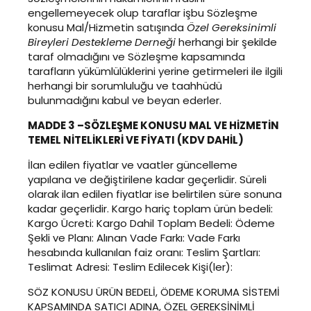
engellemeyecek olup taraflar işbu Sözleşme
konusu Mal/Hizmetin satışında
Özel Gereksinimli
Bireyleri Destekleme Derneği
herhangi bir şekilde
taraf olmadığını ve Sözleşme kapsamında
tarafların yükümlülüklerini yerine getirmeleri ile ilgili
herhangi bir sorumluluğu ve taahhüdü
bulunmadığını kabul ve beyan ederler.
MADDE 3 –SÖZLEŞME KONUSU MAL VE HİZMETİN
TEMEL NİTELİKLERİ VE FİYATI (KDV DAHİL)
İlan edilen fiyatlar ve vaatler güncelleme
yapılana ve değiştirilene kadar geçerlidir. Süreli
olarak ilan edilen fiyatlar ise belirtilen süre sonuna
kadar geçerlidir. Kargo hariç toplam ürün bedeli:
Kargo Ücreti: Kargo Dahil Toplam Bedeli: Ödeme
Şekli ve Planı: Alınan Vade Farkı: Vade Farkı
hesabında kullanılan faiz oranı: Teslim Şartları:
Teslimat Adresi: Teslim Edilecek Kişi(ler):
SÖZ KONUSU ÜRÜN BEDELİ, ÖDEME KORUMA SİSTEMİ
KAPSAMINDA SATICI ADINA, ÖZEL GEREKSİNİMLİ