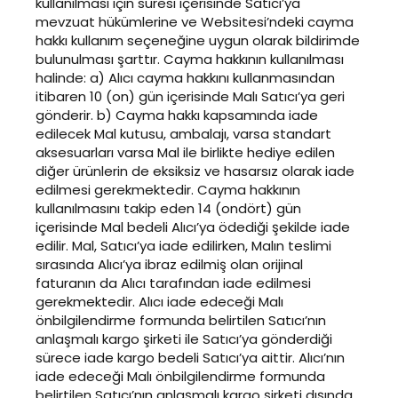
kullanılması için süresi içerisinde Satıcı’ya
mevzuat hükümlerine ve Websitesi’ndeki cayma
hakkı kullanım seçeneğine uygun olarak bildirimde
bulunulması şarttır. Cayma hakkının kullanılması
halinde: a) Alıcı cayma hakkını kullanmasından
itibaren 10 (on) gün içerisinde Malı Satıcı’ya geri
gönderir. b) Cayma hakkı kapsamında iade
edilecek Mal kutusu, ambalajı, varsa standart
aksesuarları varsa Mal ile birlikte hediye edilen
diğer ürünlerin de eksiksiz ve hasarsız olarak iade
edilmesi gerekmektedir. Cayma hakkının
kullanılmasını takip eden 14 (ondört) gün
içerisinde Mal bedeli Alıcı’ya ödediği şekilde iade
edilir. Mal, Satıcı’ya iade edilirken, Malın teslimi
sırasında Alıcı’ya ibraz edilmiş olan orijinal
faturanın da Alıcı tarafından iade edilmesi
gerekmektedir. Alıcı iade edeceği Malı
önbilgilendirme formunda belirtilen Satıcı’nın
anlaşmalı kargo şirketi ile Satıcı’ya gönderdiği
sürece iade kargo bedeli Satıcı’ya aittir. Alıcı’nın
iade edeceği Malı önbilgilendirme formunda
belirtilen Satıcı’nın anlaşmalı kargo şirketi dışında