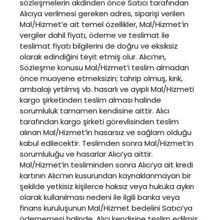
sözleşmelerin akdinden önce Satıcı tarafından
Alıcıya verilmesi gereken adres, siparişi verilen
Mal/Hizmet’e ait temel özellikler, Mal/Hizmet’in
vergiler dahil fiyatı, ödeme ve teslimat ile
teslimat fiyatı bilgilerini de doğru ve eksiksiz
olarak edindiğini teyit etmiş olur. Alıcı’nın,
Sözleşme konusu Mal/Hizmet’i teslim almadan
önce muayene etmeksizin; tahrip olmuş, kırık,
ambalajı yırtılmış vb. hasarlı ve ayıplı Mal/Hizmeti
kargo şirketinden teslim alması halinde
sorumluluk tamamen kendisine aittir. Alıcı
tarafından kargo şirketi görevlisinden teslim
alınan Mal/Hizmet’in hasarsız ve sağlam olduğu
kabul edilecektir. Teslimden sonra Mal/Hizmet’in
sorumluluğu ve hasarlar Alıcı’ya aittir.
Mal/Hizmet’in tesliminden sonra Alıcı’ya ait kredi
kartının Alıcı’nın kusurundan kaynaklanmayan bir
şekilde yetkisiz kişilerce haksız veya hukuka aykırı
olarak kullanılması nedeni ile ilgili banka veya
finans kuruluşunun Mal/Hizmet bedelini Satıcı’ya
ödememesi halinde, Alıcı kendisine teslim edilmiş