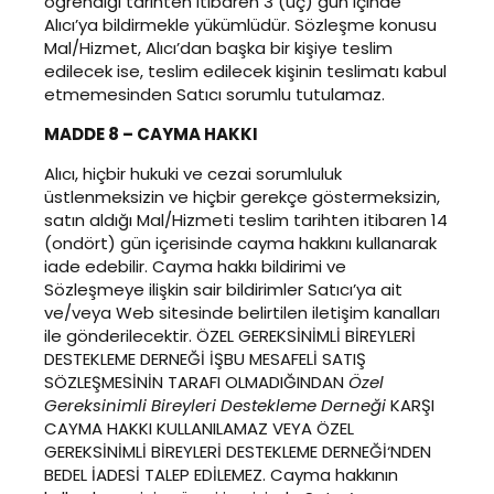
öğrendiği tarihten itibaren 3 (üç) gün içinde
Alıcı’ya bildirmekle yükümlüdür. Sözleşme konusu
Mal/Hizmet, Alıcı’dan başka bir kişiye teslim
edilecek ise, teslim edilecek kişinin teslimatı kabul
etmemesinden Satıcı sorumlu tutulamaz.
MADDE 8 – CAYMA HAKKI
Alıcı, hiçbir hukuki ve cezai sorumluluk
üstlenmeksizin ve hiçbir gerekçe göstermeksizin,
satın aldığı Mal/Hizmeti teslim tarihten itibaren 14
(ondört) gün içerisinde cayma hakkını kullanarak
iade edebilir. Cayma hakkı bildirimi ve
Sözleşmeye ilişkin sair bildirimler Satıcı’ya ait
ve/veya Web sitesinde belirtilen iletişim kanalları
ile gönderilecektir. ÖZEL GEREKSİNİMLİ BİREYLERİ
DESTEKLEME DERNEĞİ İŞBU MESAFELİ SATIŞ
SÖZLEŞMESİNİN TARAFI OLMADIĞINDAN
Özel
Gereksinimli Bireyleri Destekleme Derneği
KARŞI
CAYMA HAKKI KULLANILAMAZ VEYA ÖZEL
GEREKSİNİMLİ BİREYLERİ DESTEKLEME DERNEĞİ‘NDEN
BEDEL İADESİ TALEP EDİLEMEZ. Cayma hakkının