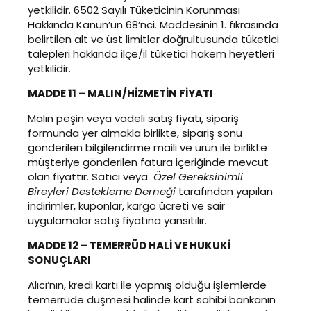
yetkilidir. 6502 Sayılı Tüketicinin Korunması
Hakkında Kanun’un 68’nci. Maddesinin 1. fıkrasında
belirtilen alt ve üst limitler doğrultusunda tüketici
talepleri hakkında ilçe/il tüketici hakem heyetleri
yetkilidir.
MADDE 11 – MALIN/HİZMETİN FİYATI
Malın peşin veya vadeli satış fiyatı, sipariş
formunda yer almakla birlikte, sipariş sonu
gönderilen bilgilendirme maili ve ürün ile birlikte
müşteriye gönderilen fatura içeriğinde mevcut
olan fiyattır. Satıcı veya
Özel Gereksinimli
Bireyleri Destekleme Derneği
​ tarafından yapılan
indirimler, kuponlar, kargo ücreti ve sair
uygulamalar satış fiyatına yansıtılır.
MADDE 12 – TEMERRÜD HALİ VE HUKUKİ
SONUÇLARI
Alıcı’nın, kredi kartı ile yapmış olduğu işlemlerde
temerrüde düşmesi halinde kart sahibi bankanın