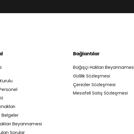
gain or contact site support.
Anasayfa
Kurumsal
Faaliyetlerimiz
l
Bağlantılar
a
Bağışçı Hakları Beyannames
l
Gizlilik Sözleşmesi
Kurulu
Çerezler Sözleşmesi
Personel
Mesafeli Satış Sözleşmesi
iz
nakları
 Belgeler
Hakları Beyannamesi
ulan Sorular