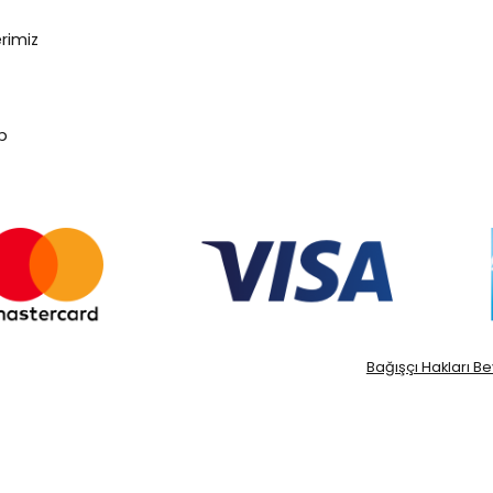
erimiz
p
Bağışçı Hakları 