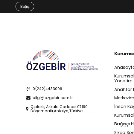
We're sorry, your donation failed to process. Please try a
Bağış
Kurumsa
Anasayf
Kurumsa
Yönetim 
0(242)4433006
Anahtar 
Merkezim
bilgi@ozgebir.com.tr
İnsan Kay
Çıplaklı, Akkale Caddesi 07190
Döşemealtı,Antalya,Türkiye
Kurumsal
Bağışçı 
Sıkça Sor