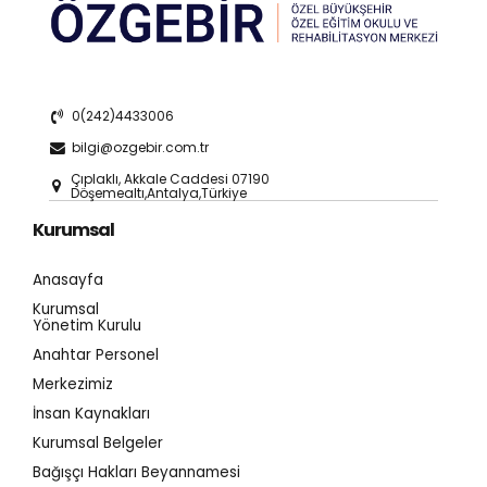
0(242)4433006
bilgi@ozgebir.com.tr
Çıplaklı, Akkale Caddesi 07190
Döşemealtı,Antalya,Türkiye
Kurumsal
Anasayfa
Kurumsal
Yönetim Kurulu
Anahtar Personel
Merkezimiz
İnsan Kaynakları
Kurumsal Belgeler
Bağışçı Hakları Beyannamesi