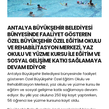
ANTALYA BÜYÜKŞEHİR BELEDİYESİ
BÜNYESİNDE FAALİYET GÖSTEREN
ÖZEL BÜYÜKŞEHİR ÖZEL EĞİTİM OKULU
VE REHABİLİTASYON MERKEZİ, YAZ
OKULU VE YÜZME KURSU İLE EĞİTİM VE
SOSYAL GELİŞİME KATKI SAĞLAMAYA
DEVAM EDİYOR
Antalya Büyükşehir Belediyesi bünyesinde faaliyet
gösteren Özel Büyükşehir Özel Eğitim Okulu ve
Rehabilitasyon Merkezi, yaz okulu ve yüzme kursu ile
eğitim ve sosyal gelişime katkı sağlamaya devam
ediyor. Bu yılki yaz okuluna 250 kişi kayıt yaptırırken,
56 öğrenci ise yüzme kursuna kayıt oldu.